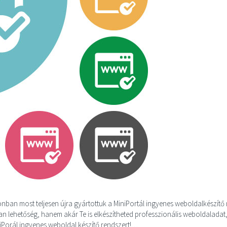
ban most teljesen újra gyártottuk a MiniPortál ingyenes weboldalkészítő
n lehetőség, hanem akár Te is elkészítheted professzionális weboldaladat
iniPorál ingyenes weboldal készítő rendszert!…