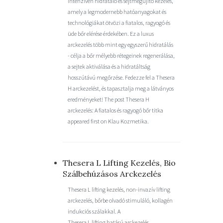
intenzíven hidratáló és sejtmegújító kezelés,
amely a legmodernebb hatóanyagokat és
technológiákat ötvözi a fiatalos, ragyogó és
üde bőr elérése érdekében. Ez a luxus
arckezelés több mint egy egyszerű hidratálás
- célja a bőr mélyebb rétegeinek regenerálása,
a sejtek aktiválása és a hidratáltság
hosszútávú megőrzése. Fedezze fel a Thesera
H arckezelést, és tapasztalja meg a látványos
eredményeket! The post Thesera H
arckezelés: A fiatalos és ragyogó bőr titka
appeared first on Klau Kozmetika.
Thesera L Lifting Kezelés, Bio
Szálbehúzásos Arckezelés
Thesera L lifting kezelés, non-invazív lifting
arckezelés, bőrbe olvadó stimuláló, kollagén
indukciós szálakkal. A
Thesera L lifting hatású arckezelés,