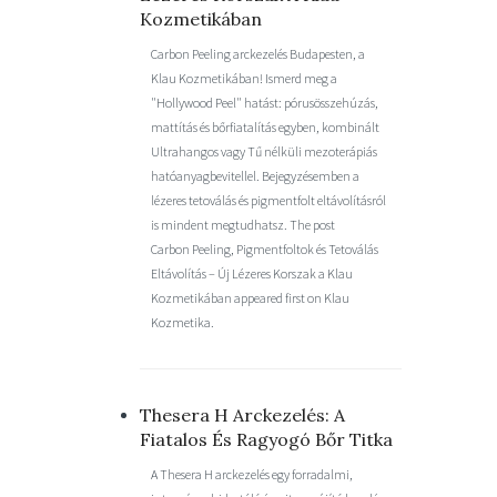
Kozmetikában
Carbon Peeling arckezelés Budapesten, a
Klau Kozmetikában! Ismerd meg a
"Hollywood Peel" hatást: pórusösszehúzás,
mattítás és bőrfiatalítás egyben, kombinált
Ultrahangos vagy Tű nélküli mezoterápiás
hatóanyagbevitellel. Bejegyzésemben a
lézeres tetoválás és pigmentfolt eltávolításról
is mindent megtudhatsz. The post
Carbon Peeling, Pigmentfoltok és Tetoválás
Eltávolítás – Új Lézeres Korszak a Klau
Kozmetikában appeared first on Klau
Kozmetika.
Thesera H Arckezelés: A
Fiatalos És Ragyogó Bőr Titka
A Thesera H arckezelés egy forradalmi,