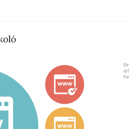
koló
Eli
új
Pa