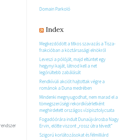
Domain Parkoló
Index
Megkezdődött a titkos szavazás a Tisza-
frakcióban a köztársasági elnökről
Leveszi a pólóját, majd eltüntet egy
hegynyi kaját, látnod kell a net
legőrültebb zabálását
Rendkívüli akciót hajtottak végre a
románok a Duna medrében
Mindenki megnyugodhat, nem marad el a
tömegszerűségi rekordkísérletként
meghirdetett országos vízipisztolycsata
Fogadóórára indult Dunaújvárosba Nagy
 rendszer
Ervin, előtte viszont „rossz útra tévedt”
,
Szigorú korlátozásokat és félmilliárd