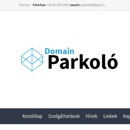
formen -
Telefon:
+36 30 550 1935
email:
parkolo@byte.hu
Kezdőlap
Szolgáltatások
Hírek
Linkek
Ka