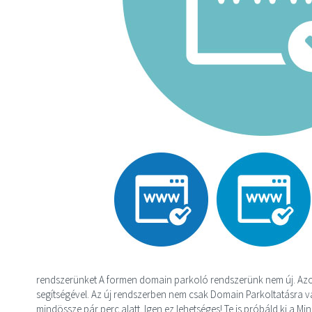
rendszerünket A formen domain parkoló rendszerünk nem új. Azon
segítségével. Az új rendszerben nem csak Domain Parkoltatásra va
mindössze pár perc alatt. Igen ez lehetséges! Te is próbáld ki a M