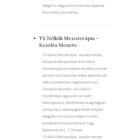
rétegéit is megújuló hámlasztás appeared
first on Klau Kozmetika.
Tű Nélküli Mezoterápia -
Kezelés Menete
Tű nélküli Mezoterápia - kezelés menete,
előnyei és ellenjavallatai A tű nélküli
mezoterápiás kozmetikai kezelést azoknak
ajánlom akik plasztikai sebész beavatkozás
nélkül szeretnének megfiatalodni és a
ráncaikat eltüntetni. A tű nélküli
mezoterápia vagy szakmai nevén
elektroporáció, rádiófrekvencia segítségével
juttatja be a hatóanyagot bőröd mélyebb
rétegeibe non invazív módon. Ennél a
kezelésnél fontos kiemelnem, hogy
fájdalomérzet […] The post
Tű nélküli Mezoterápia - kezelés menete