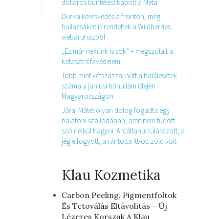
dolláros büntetést kapott a Meta
Durva kereskedés a fronton, még
hullazsákot is rendeltek a Wildberries
webáruházból
„Ez már nekünk is sok” – megszólalt a
katasztrófavédelem
Több mint kétszázzal nőtt a halálesetek
száma a júniusi hőhullám idején
Magyarországon
Járai Mátét olyan dolog fogadta egy
balatoni szállodában, amit nem tudott
szó nélkül hagyni: Arcátlanul túlárazott, a
jég elfogyott, a rántotta itt-ott zöld volt
Klau Kozmetika
Carbon Peeling, Pigmentfoltok
És Tetoválás Eltávolítás – Új
Lézeres Korszak A Klau