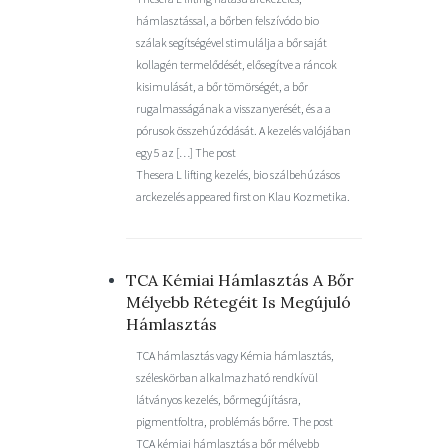
hámlasztással, a bőrben felszívódo bio
szálak segítségével stimulálja a bőr saját
kollagén termelődését, elősegítve a ráncok
kisimulását, a bőr tömörségét, a bőr
rugalmasságának a visszanyerését, és a a
pórusok összehúzódását. A kezelés valójában
egy 5 az […] The post
Thesera L lifting kezelés, bio szálbehúzásos
arckezelés appeared first on Klau Kozmetika.
TCA Kémiai Hámlasztás A Bőr
Mélyebb Rétegéit Is Megújuló
Hámlasztás
TCA hámlasztás vagy Kémia hámlasztás,
széleskörban alkalmazható rendkívül
látványos kezelés, bőrmegújításra,
pigmentfoltra, problémás bőrre. The post
TCA kémiai hámlasztás a bőr mélyebb